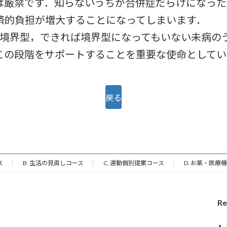
は厳禁です．知らないうちが合併症だらけになった
済的負担が増大することになってしまいます．
境界型，できれば境界型になってもいない未病の
この段階をサポートすることを重要な使命としてい
戻る
ス
B. 生活の見直しコース
C. 運動個別提案コース
D. お薬・医療
Re