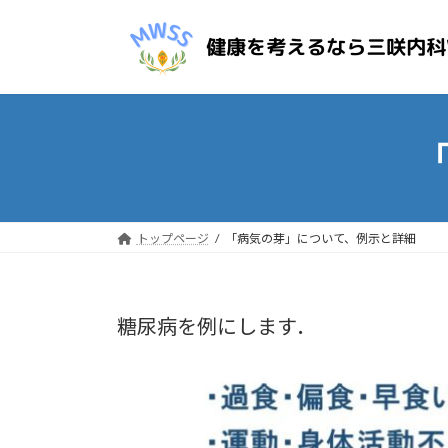
コ
ナ
ン
ビ
テ
ゲ
ン
ー
ツ
シ
へ
ョ
ス
ン
キ
に
ッ
移
プ
動
トップページ
「病気の芽」について、例示と詳細
糖尿病を例にします．