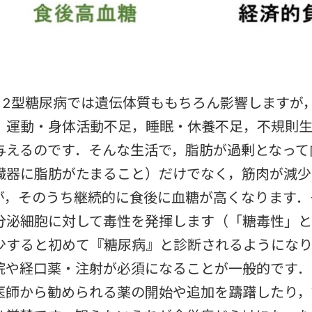
．2型糖尿病では遺伝体質ももちろん影響しますが
，運動・身体活動不足，睡眠・休養不足，不規則
与えるのです．そんな生活で，脂肪が過剰となって
臓器に脂肪がたまること）だけでなく，筋肉が減少
が，そのうち継続的に食後に血糖が高くなります．
分泌細胞に対して毒性を発揮します（「糖毒性」
少すると初めて『糖尿病』と診断されるようになり
院や経口薬・注射が必須になることが一般的です．
医師から勧められる薬の開始や追加を躊躇したり，