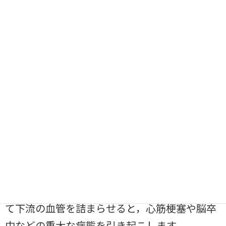
胞は，炎症反応や成長因子の影響を受けて内膜
（血管壁の内層）に移動し，増殖します．平滑
筋細胞はコラーゲンやエラスチンなどの細胞外
マトリックスを産生し，プラークの安定化に寄
与しますが，同時にプラークの肥厚を助長しま
す．
6. プラークの破裂と血栓形成：進行したプラー
クは，時に破裂することがあります．プラーク
が破裂すると，血液中の凝固因子が活性化さ
れ，血栓（血の塊）が形成されます．この血栓
がその血管を完全に閉塞したり，一部がはがれ
て下流の血管を詰まらせると，心筋梗塞や脳卒
中などの重大な病態を引き起こします．